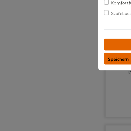
Komfortf
StoreLoc
Speichern
J