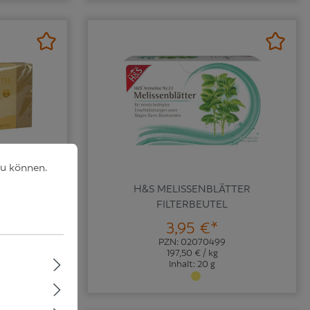
können.
Mehr Informationen ...
zu können.
TERBEUTEL
H&S MELISSENBLÄTTER
FILTERBEUTEL
3,95 €*
PZN: 02070499
197,50 € / kg
Inhalt: 20 g