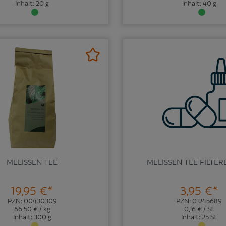
Inhalt: 20 g
Inhalt: 40 g
MELISSEN TEE
MELISSEN TEE FILTE
19,95 €*
3,95 €*
PZN: 00430309
PZN: 01245689
66,50 € / kg
0,16 € / St
Inhalt: 300 g
Inhalt: 25 St