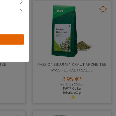
TEE
PASSIONSBLUMENKRAUT ARZNEITEE
PASSIFLORAE H.SALUS
8,95 €*
PZN: 13966833
149,17 € / kg
Inhalt: 60 g