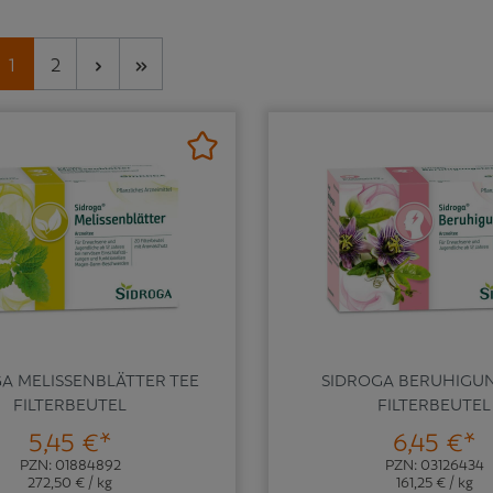
Seite
Seite
1
2
A MELISSENBLÄTTER TEE
SIDROGA BERUHIGU
FILTERBEUTEL
FILTERBEUTEL
5,45 €*
6,45 €*
PZN: 01884892
PZN: 03126434
272,50 € / kg
161,25 € / kg