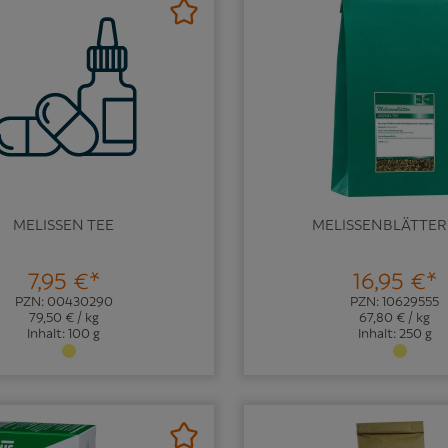
MELISSEN TEE
MELISSENBLÄTTER
7,95 €*
16,95 €*
PZN: 00430290
PZN: 10629555
79,50 € / kg
67,80 € / kg
Inhalt: 100 g
Inhalt: 250 g