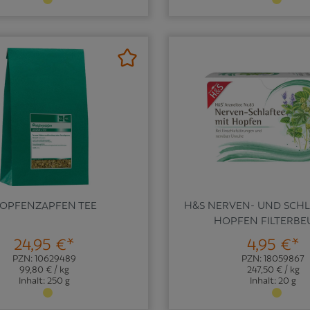
OPFENZAPFEN TEE
H&S NERVEN- UND SCHL
HOPFEN FILTERBE
24,95 €*
4,95 €*
PZN: 10629489
PZN: 18059867
99,80 € / kg
247,50 € / kg
Inhalt: 250 g
Inhalt: 20 g