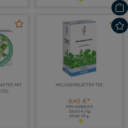
AFTEE MIT
MELISSENBLÄTTER TEE
UTEL
6,45 €*
PZN: 00885375
129,00 € / kg
Inhalt: 50 g