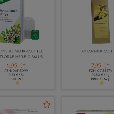
IONSBLUMENKRAUT TEE
JOHANNISKRAUT 
IFLORAE HER.BIO SALUS
4,95 €*
7,95 €*
PZN: 06145099
PZN: 02188574
0,33 € / St
79,50 € / kg
Inhalt: 15 St
Inhalt: 100 g