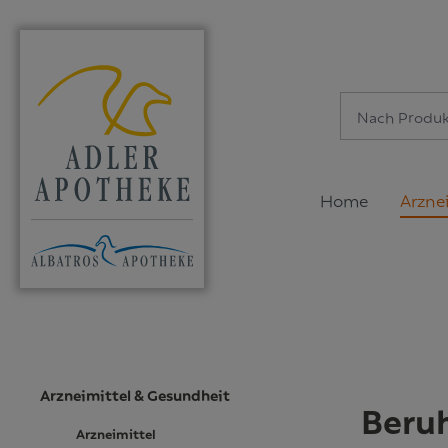
springen
Zur Hauptnavigation springen
Home
Arzne
Arzneimittel & Gesundheit
Beruh
Arzneimittel