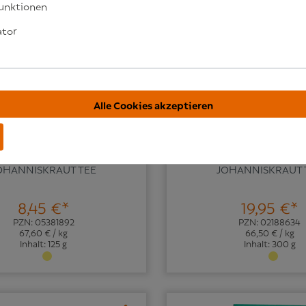
unktionen
ator
Alle Cookies akzeptieren
OHANNISKRAUT TEE
JOHANNISKRAUT 
8,45 €*
19,95 €*
PZN: 05381892
PZN: 02188634
67,60 € / kg
66,50 € / kg
Inhalt: 125 g
Inhalt: 300 g