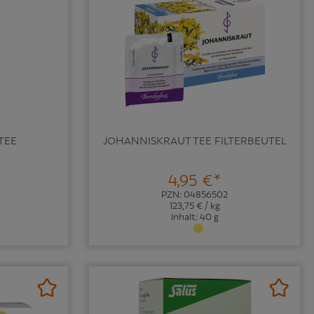
TEE
JOHANNISKRAUT TEE FILTERBEUTEL
4,95 €*
PZN: 04856502
123,75 € / kg
Inhalt: 40 g